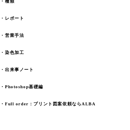
・種類
・レポート
・営業手法
・染色加工
・出来事ノート
・Photoshop基礎編
・Full order：プリント図案依頼ならALBA